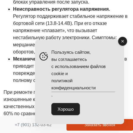
блоках управления после запуска.
Неисправность регулятора напряжения.
Регулятор поддерживает стабильное напряжение в
бортовой сети (13.8-14.4В). При его отказе
напряжение «плавает», что вызывает
нестабильную работу электроники. Симптомы:
мерцание ламп освещения при изменении
оборотов, ошибки в мультимедийной системе.
Пользуясь сайтом,
Механические повреждения.
Износ подшипников
вы соглашаетесь
приводит к постороннему шуму и вибрации, а
с использованием файлов
повреждение обмоток статора или ротора — к
cookie и
полному отказу генератора.
политикой
конфиденциальности
При ремонте генератора мы заменяем только
.
изношенные компоненты с использованием
качественных запчастей, что позволяет сэкономить до
Хорошо
60% по сравнению с покупкой нового агрегата при
сохранении гарантии 12 месяцев.
+7 (901) 132-03-62
Заказать звонок