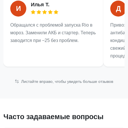
Илья Т.
И
Д
Обращался с проблемой запуска Rio в
Привози
мороз. Заменили АКБ и стартер. Теперь
антибак
заводится при −25 без проблем.
кондици
свежий.
процеду
Листайте вправо, чтобы увидеть больше отзывов
Часто задаваемые вопросы