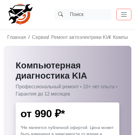
Главная
Сервис
Ремонт автоэлектрики KIA
Компьюте
Компьютерная
диагностика KIA
Профессиональный ремонт • 10+ лет опыта •
Гарантия до 12 месяцев
от
990
₽*
*Не является публичной офертой. Цена может
быть изменена в зависимости от марки и