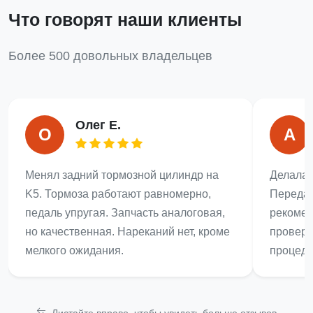
Что говорят наши клиенты
Более 500 довольных владельцев
Олег Е.
О
А
Менял задний тормозной цилиндр на
Делала 
K5. Тормоза работают равномерно,
Передач
педаль упругая. Запчасть аналоговая,
рекомен
но качественная. Нареканий нет, кроме
провери
мелкого ожидания.
процеду