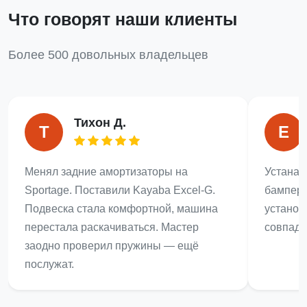
Что говорят наши клиенты
Более 500 довольных владельцев
Тихон Д.
Т
Е
Менял задние амортизаторы на
Устанав
Sportage. Поставили Kayaba Excel-G.
бампер 
Подвеска стала комфортной, машина
установ
перестала раскачиваться. Мастер
совпада
заодно проверил пружины — ещё
послужат.