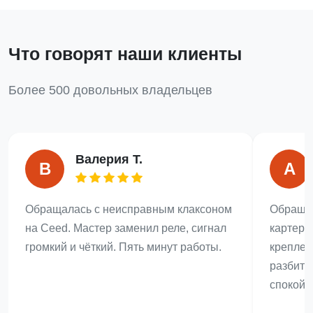
Что говорят наши клиенты
Более 500 довольных владельцев
Валерия Т.
В
А
Обращалась с неисправным клаксоном
Обращал
на Ceed. Мастер заменил реле, сигнал
картера 
громкий и чёткий. Пять минут работы.
креплен
разбиты
спокойн