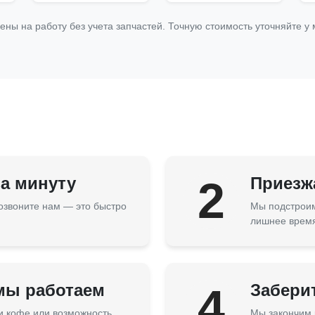
цены на работу без учета запчастей. Точную стоимость уточняйте у
за минуту
2
Приезжа
озвоните нам — это быстро
Мы подстроим
лишнее врем
 мы работаем
4
Забери
 и кофе или возможность
Мы закончим 