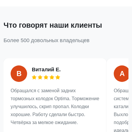
Что говорят наши клиенты
Более 500 довольных владельцев
Виталий Е.
В
А
Обращался с заменой задних
Обращал
тормозных колодок Optima. Торможение
системы
улучшилось, скрип пропал. Колодки
катализ
хорошие. Работу сделали быстро.
Выхлоп 
Четвёрка за мелкое ожидание.
подобра
идеальн