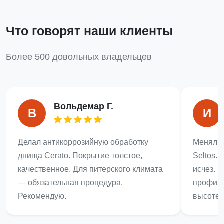
Что говорят наши клиенты
Более 500 довольных владельцев
Вольдемар Г.
В
И
Делал антикоррозийную обработку
Менял п
днища Cerato. Покрытие толстое,
Seltos.
качественное. Для питерского климата
исчез. 
— обязательная процедура.
профила
Рекомендую.
высоте!