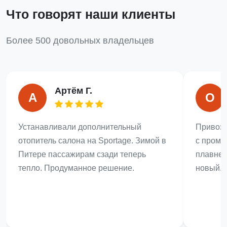
Что говорят наши клиенты
Более 500 довольных владельцев
Артём Г.
А
О
Устанавливали дополнительный
Привози
отопитель салона на Sportage. Зимой в
с промы
Питере пассажирам сзади теперь
плавнее
тепло. Продуманное решение.
новый. 