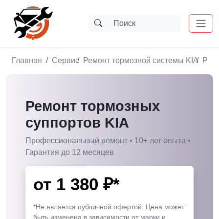
Главная
Сервис
Ремонт тормозной системы KIA
Ремо
Ремонт тормозных
суппортов KIA
Профессиональный ремонт • 10+ лет опыта •
Гарантия до 12 месяцев
от
1 380
₽*
*Не является публичной офертой. Цена может
быть изменена в зависимости от марки и