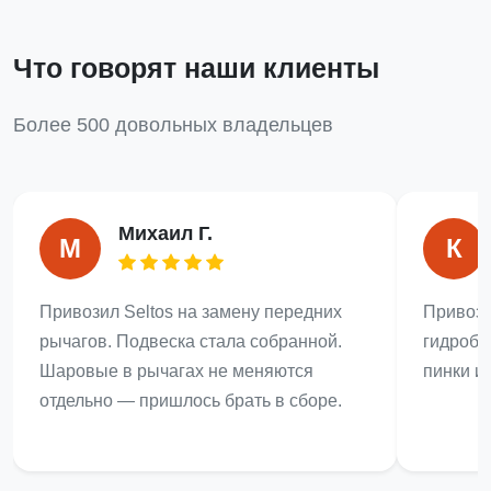
Что говорят наши клиенты
Более 500 довольных владельцев
Михаил Г.
М
К
Привозил Seltos на замену передних
Привози
рычагов. Подвеска стала собранной.
гидробл
Шаровые в рычагах не меняются
пинки ис
отдельно — пришлось брать в сборе.