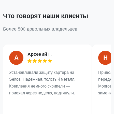
Что говорят наши клиенты
Более 500 довольных владельцев
Арсений Г.
А
Н
Устанавливали защиту картера на
Привози
Seltos. Надёжная, толстый металл.
передне
Крепления немного скрипели —
Monroe 
приехал через неделю, подтянули.
заменил 