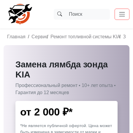
Главная
Сервис
Ремонт топливной системы KIA
Заме
Замена лямбда зонда
KIA
Профессиональный ремонт • 10+ лет опыта •
Гарантия до 12 месяцев
от
2 000
₽*
*Не является публичной офертой. Цена может
быть изменена в зависимости от марки и