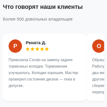
Что говорят наши клиенты
Более 500 довольных владельцев
Рената Д.
Р
О
Привозила Cerato на замену задних
Обращал
тормозных колодок. Торможение
Работу 
улучшилось. Колодки хорошие. Мастер
два мес
проверил состояние дисков — пока в
другом 
допуске.
сборке 
перепро