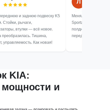
Л
переднюю и заднюю подвеску K5
Меняла подшипник с
. Стойки, рычаги,
Sportage. Гул пропал
заторы, втулки — всё новое.
полдня. Мелочь — н
 преобразилась. Тишина,
перед тем как сесть 
, управляемость. Как новая!
к KIA:
 мощности и
лючевая задача — дозировать и распылять