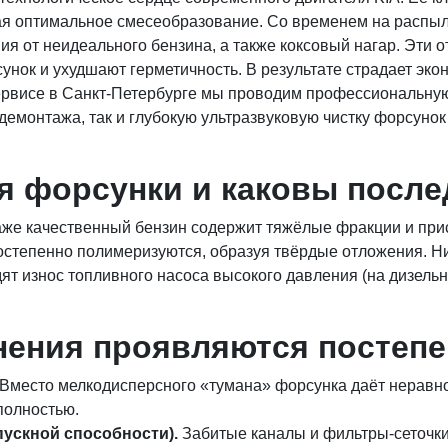
вая оптимальное смесеобразование. Со временем на распы
я от неидеального бензина, а также коксовый нагар. Эти
нок и ухудшают герметичность. В результате страдает экон
рвисе в Санкт-Петербурге мы проводим профессиональную
демонтажа, так и глубокую ультразвуковую чистку форсунок
я форсунки и каковы после
Даже качественный бензин содержит тяжёлые фракции и при
остепенно полимеризуются, образуя твёрдые отложения. Ни
дят износ топливного насоса высокого давления (на дизель
нения проявляются постепен
Вместо мелкодисперсного «тумана» форсунка даёт неравно
полностью.
ускной способности).
Забитые каналы и фильтры-сеточк