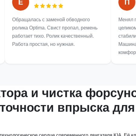
Е
П
Обращалась с заменой обводного
Менял 
ролика Optima. Свист пропал, ремень
целиком
работает тихо. Ролик качественный.
стабили
Работа простая, но нужная.
Машина
комфорт
ора и чистка форсуно
 точности впрыска для
технологическое сердце современного двигателя KIA. Её к