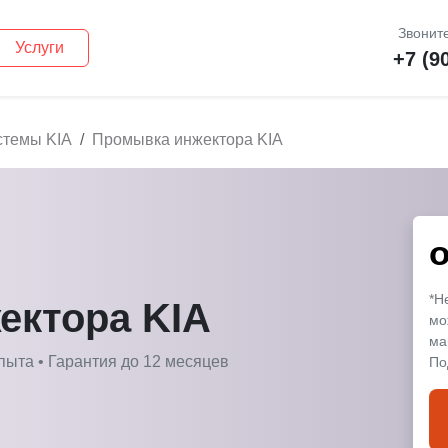
Звоните
Услуги
+7 (9
стемы KIA
Промывка инжектора KIA
*Н
ектора KIA
мо
ма
пыта • Гарантия до 12 месяцев
По