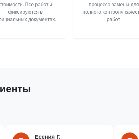
стоимости. Все работы
процесса замены для
фиксируются в
полного контроля качес
ициальных документах.
работ.
лиенты
Есения Г.