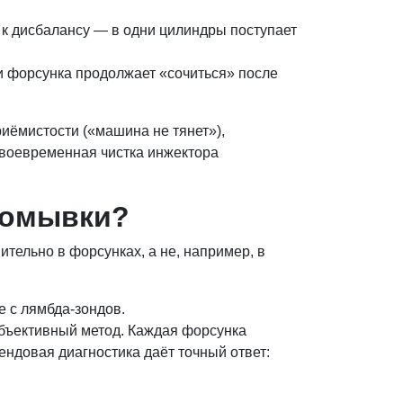
 к дисбалансу — в одни цилиндры поступает
 и форсунка продолжает «сочиться» после
иёмистости («машина не тянет»),
 Своевременная чистка инжектора
ромывки?
тельно в форсунках, а не, например, в
е с лямбда-зондов.
объективный метод. Каждая форсунка
ендовая диагностика даёт точный ответ: