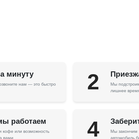
за минуту
2
Приезжа
озвоните нам — это быстро
Мы подстроим
лишнее врем
 мы работаем
4
Забери
 и кофе или возможность
Мы закончим 
а вами.
автомобиль б