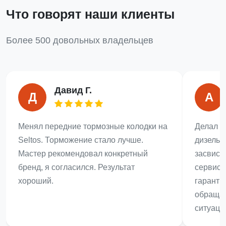
Что говорят наши клиенты
Более 500 довольных владельцев
Давид Г.
Д
А
Менял передние тормозные колодки на
Делал з
Seltos. Торможение стало лучше.
дизель.
Мастер рекомендовал конкретный
засвист
бренд, я согласился. Результат
сервисе 
хороший.
гаранти
обращат
ситуаци