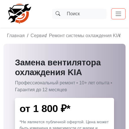
Главная
Сервис
Ремонт системы охлаждения KIA
За
Замена вентилятора
охлаждения KIA
Профессиональный ремонт • 10+ лет опыта •
Гарантия до 12 месяцев
от
1 800
₽*
*Не является публичной офертой. Цена может
быть изменена в зависимости от марки и