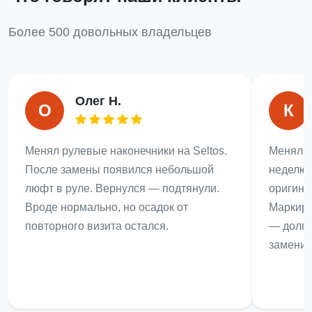
Более 500 довольных владельцев
Олег Н.
О
К
Менял рулевые наконечники на Seltos.
Менял л
После замены появился небольшой
неделю 
люфт в руле. Вернулся — подтянули.
оригина
Вроде нормально, но осадок от
Маркиро
повторного визита остался.
— долго
заменил