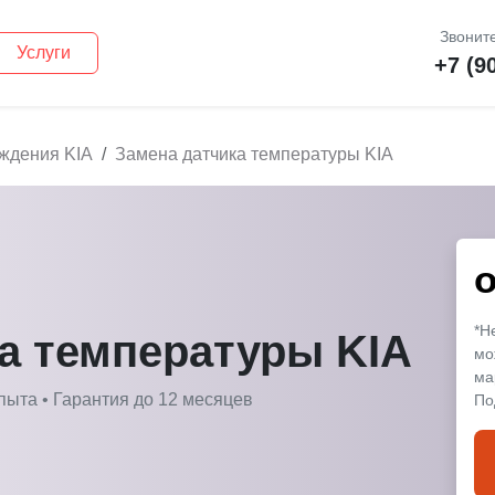
Звоните
Услуги
+7 (9
ждения KIA
Замена датчика температуры KIA
*Н
а температуры KIA
мо
ма
пыта • Гарантия до 12 месяцев
По