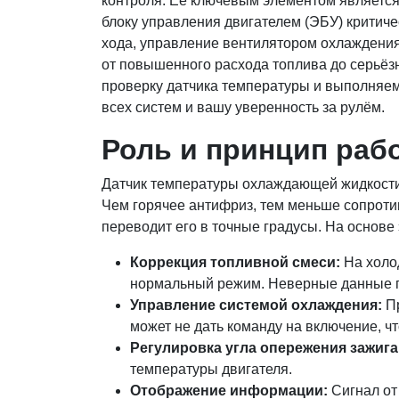
контроля. Её ключевым элементом является
блоку управления двигателем (ЭБУ) критич
хода, управление вентилятором охлаждения 
от повышенного расхода топлива до серьёз
проверку датчика температуры и выполняе
всех систем и вашу уверенность за рулём.
Роль и принцип рабо
Датчик температуры охлаждающей жидкости 
Чем горячее антифриз, тем меньше сопротив
переводит его в точные градусы. На основ
Коррекция топливной смеси:
На холод
нормальный режим. Неверные данные п
Управление системой охлаждения:
Пр
может не дать команду на включение, чт
Регулировка угла опережения зажига
температуры двигателя.
Отображение информации:
Сигнал от 