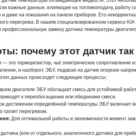
 датчик температуры охлаждающей жидкости. Этот неболь
ески важные данные, влияющие на топливоподачу, работу с
и даже на показания на панели приборов. Его некорректна
ного перегрева. В нашем специализированном сервисе KIA
м профессиональную замену датчика температуры двигател
ты: почему этот датчик так
— это терморезистор, чьё электрическое сопротивление из
ление, и наоборот. ЭБУ, подавая на датчик опорное напря
е этих данных происходят следующие процессы:
ном двигателе ЭБУ обогащает смесь для устойчивой работ
риводят к переобогащению или обеднению смеси.
и достижении определённой температуры ЭБУ включает ве
о грозит перегревом.
ния:
Для оптимальной работы и экономичности момент зажи
датчика (или от отдельного, аналогичного датчика для при