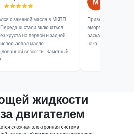
М
лся с заменой масла в МКПП
Привозила Rio на за
 Передачи стали включаться
амортизаторов. Маш
без хруста на первой и задней.
раскачиваться. Хоро
 использовал масло
чека на запчасти — 
ндованной вязкости. Заметный
!
ющей жидкости
 за двигателем
ется сложная электронная система