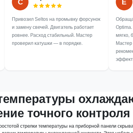
С
Е
Привозил Seltos на промывку форсунок
Обраща
и замену свечей. Двигатель работает
Optima.
ровнее. Расход стабильный. Мастер
мягко, 
проверил катушки — в порядке.
Мастер
рекоме
эффект
 температуры охлажда
ение точного контроля
остотой стрелки температуры на приборной панели скрыва