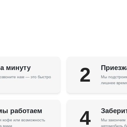
за минуту
2
Приезжа
озвоните нам — это быстро
Мы подстроим
лишнее врем
 мы работаем
4
Забери
 и кофе или возможность
Мы закончим 
а вами.
автомобиль б