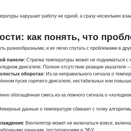
ературы нарушает работу не одной, а сразу нескольких вз
сти: как понять, что пробл
ть разнообразными, и их легко спутать с проблемами в дру
ой панели:
Стрелка температуры может не подниматься с н
олодном двигателе. Полное отсутствие реакции указателя —
холостых оборотах:
Из-за неправильного сигнала о темпе
нённом пуске горячего двигателя, нестабильных или повыш
нно обогащённая смесь из-за ложного сигнала о «холодном
еверные данные о температуре сбивают с толку алгоритм
хлаждения:
Вентилятор может не включаться вовсе, включа
 ошибочными данными, поступающими в ЭБУ.