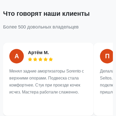
Что говорят наши клиенты
Более 500 довольных владельцев
Артём М.
А
П
Менял задние амортизаторы Sorento с
Делала 
верхними опорами. Подвеска стала
Seltos.
комфортнее. Стук при проезде кочек
подключ
исчез. Мастера работали слаженно.
пришлос