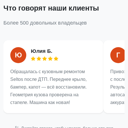
Что говорят наши клиенты
Более 500 довольных владельцев
Юлия Б.
Ю
Г
Обращалась с кузовным ремонтом
Привози
Seltos после ДТП. Переднее крыло,
с после
бампер, капот — всё восстановили.
Результ
Геометрия кузова проверена на
автосал
стапеле. Машина как новая!
аккурат