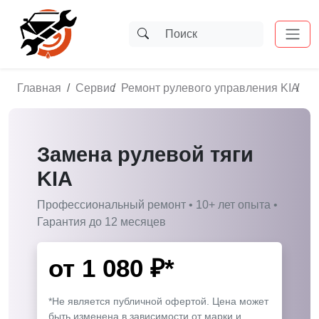
Главная
Сервис
Ремонт рулевого управления KIA
За
Замена рулевой тяги
KIA
Профессиональный ремонт • 10+ лет опыта •
Гарантия до 12 месяцев
от
1 080
₽*
*Не является публичной офертой. Цена может
быть изменена в зависимости от марки и