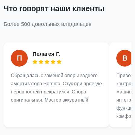
Что говорят наши клиенты
Более 500 довольных владельцев
Пелагея Г.
П
В
Обращалась с заменой опоры заднего
Привози
амортизатора Sorento. Стук при проезде
контрол
неровностей прекратился. Опора
машины 
оригинальная. Мастер аккуратный.
интегри
функцио
комфорт