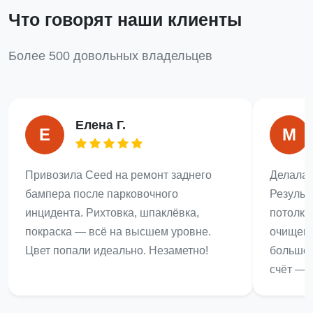
Что говорят наши клиенты
Более 500 довольных владельцев
Елена Г.
Е
М
Привозила Ceed на ремонт заднего
Делала 
бампера после парковочного
Результ
инцидента. Рихтовка, шпаклёвка,
потолке
покраска — всё на высшем уровне.
очищены
Цвет попали идеально. Незаметно!
большег
счёт — н