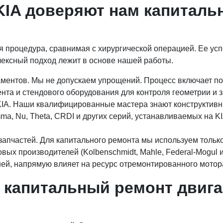
IA доверяют нам капиталь
роцедура, сравнимая с хирургической операцией. Ее успех
ексный подход лежит в основе нашей работы.
ментов. Мы не допускаем упрощений. Процесс включает пол
та и стендового оборудования для контроля геометрии и з
KIA. Наши квалифицированные мастера знают конструктивн
, Nu, Theta, CRDI и других серий, устанавливаемых на KI
апчастей. Для капитального ремонта мы используем только
х производителей (Kolbenschmidt, Mahle, Federal-Mogul и 
й, напрямую влияет на ресурс отремонтированного мотор
я капитальный ремонт двиг