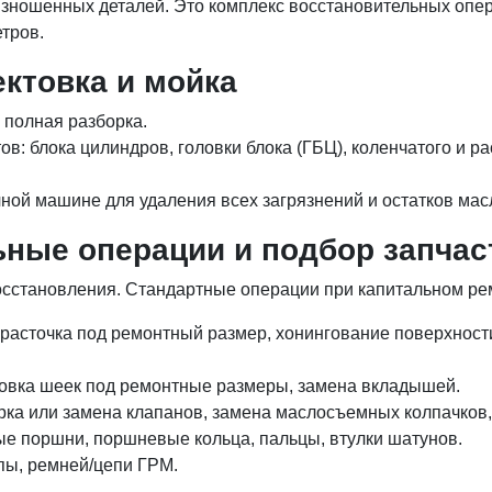
изношенных деталей. Это комплекс восстановительных оп
тров.
ектовка и мойка
 полная разборка.
в: блока цилиндров, головки блока (ГБЦ), коленчатого и р
ной машине для удаления всех загрязнений и остатков мас
ьные операции и подбор запчас
осстановления. Стандартные операции при капитальном ре
 расточка под ремонтный размер, хонингование поверхност
овка шеек под ремонтные размеры, замена вкладышей.
ирка или замена клапанов, замена маслосъемных колпачков
е поршни, поршневые кольца, пальцы, втулки шатунов.
пы, ремней/цепи ГРМ.