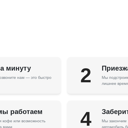
за минуту
2
Приезжа
озвоните нам — это быстро
Мы подстроим
лишнее врем
 мы работаем
4
Забери
 и кофе или возможность
Мы закончим 
а вами.
автомобиль б