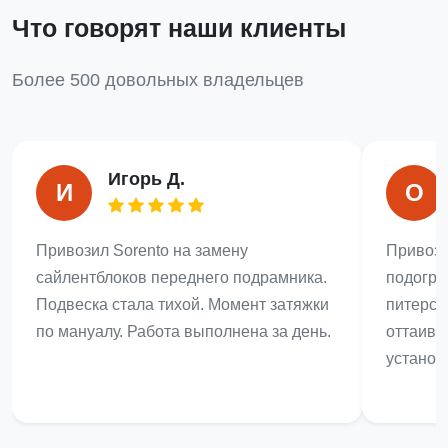
Что говорят наши клиенты
Более 500 довольных владельцев
Игорь Д.
И
О
Привозил Sorento на замену
Привози
сайлентблоков переднего подрамника.
подогре
Подвеска стала тихой. Момент затяжки
питерск
по мануалу. Работа выполнена за день.
оттаивае
установ