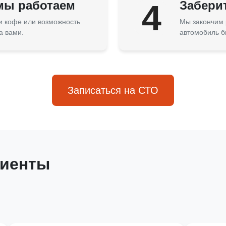
 мы работаем
4
Забери
 и кофе или возможность
Мы закончим 
а вами.
автомобиль б
Записаться на СТО
лиенты