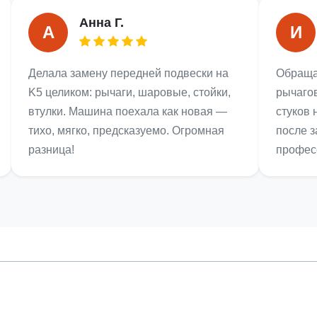
Анна Г.
А
И
Делала замену передней подвески на
Обраща
K5 целиком: рычаги, шаровые, стойки,
рычагов
втулки. Машина поехала как новая —
стуков 
тихо, мягко, предсказуемо. Огромная
после 
разница!
профес