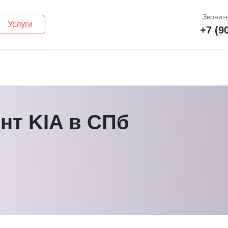
Звоните
Услуги
+7 (9
нт KIA в СПб