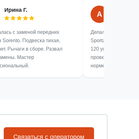
Ирина Г.
Александ
А
лась с заменой передних
Делала балансировк
 Sorento. Подвеска тихая,
Sportage. Вибрация 
нет. Рычаги в сборе. Развал
120 ушла. Стенд точ
замены. Мастер
проверил крестовины
сиональный.
норме.
Связаться с оператором